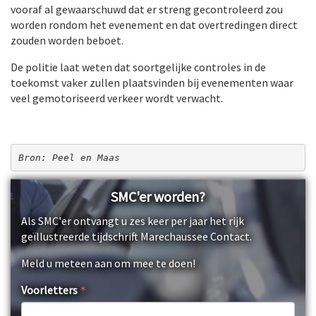
vooraf al gewaarschuwd dat er streng gecontroleerd zou
worden rondom het evenement en dat overtredingen direct
zouden worden beboet.
De politie laat weten dat soortgelijke controles in de
toekomst vaker zullen plaatsvinden bij evenementen waar
veel gemotoriseerd verkeer wordt verwacht.
Bron: Peel en Maas
SMC'er worden?
Als SMC'er ontvangt u zes keer per jaar het rijk
geïllustreerde tijdschrift Marechaussee Contact.
Meld u meteen aan om mee te doen!
Voorletters