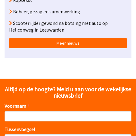
koptekst
Beheer, gezag en samenwerking
Scooterrijder gewond na botsing met auto op
Heliconweg in Leeuwarden
Meer nieuws
Altijd op de hoogte? Meld u aan voor de wekelijkse
nieuwsbrief
Voornaam
Tussenvoegsel