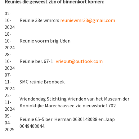
Reünies die geweest zijn of binnenkort komen:
02-
10-
Reünie 33e wmrcrs
reuniewmr33@gmail.com
2024
18-
10-
Reünie voorm brig Uden
2024
28-
10-
Reünie ber. 67-1
vrieout@outlook.com
2024
07-
11-
SMC reünie Bronbeek
2024
22-
Vriendendag Stichting Vrienden van het Museum der
11-
Koninklijke Marechaussee zie nieuwsbrief 702
2024
09-
Reünie 65-5 ber Herman 0630148088 en Jaap
04-
0649408044.
2025