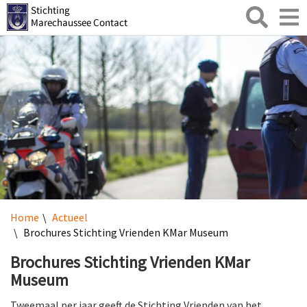
Zoeken
Toggl
naviga
Home
Actueel
Brochures Stichting Vrienden KMar Museum
Brochures Stichting Vrienden KMar
Museum
Tweemaal per jaar geeft de Stichting Vrienden van het