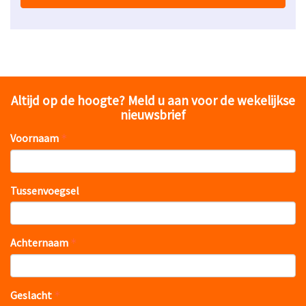
Altijd op de hoogte? Meld u aan voor de wekelijkse
nieuwsbrief
Voornaam
Tussenvoegsel
Achternaam
Geslacht