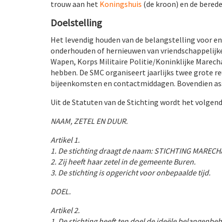
trouw aan het
Koningshuis
(de kroon) en de berede
Doelstelling
Het levendig houden van de belangstelling voor e
onderhouden of hernieuwen van vriendschappelijke c
Wapen, Korps Militaire Politie/Koninklijke Marech
hebben. De SMC organiseert jaarlijks twee grote re
bijeenkomsten en contactmiddagen. Bovendien assis
Uit de Statuten van de Stichting wordt het volgen
NAAM, ZETEL EN DUUR.
Artikel 1.
1. De stichting draagt de naam: STICHTING MARE
2. Zij heeft haar zetel in de gemeente Buren.
3. De stichting is opgericht voor onbepaalde tijd.
DOEL.
Artikel 2.
1. De stichting heeft ten doel de ideële belangenb