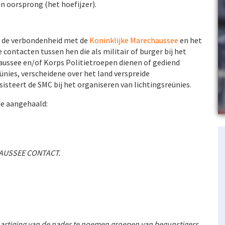
n oorsprong (het hoefijzer).
n de verbondenheid met de
Koninklijke Marechaussee
en het
ontacten tussen hen die als militair of burger bij het
aussee en/of Korps Politietroepen dienen of gediend
ünies, verscheidene over het land verspreide
teert de SMC bij het organiseren van lichtingsreünies.
de aangehaald:
CHAUSSEE CONTACT.
ehartiging van de nader te noemen groepen van begunstigers,