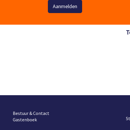
Aanmelden
T
Bestuur & Contact
S
Gastenboek