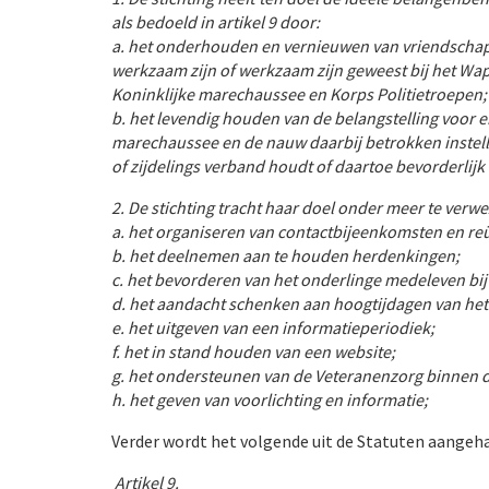
als bedoeld in artikel 9 door:
a. het onderhouden en vernieuwen van vriendschap
werkzaam zijn of werkzaam zijn geweest bij het Wap
Koninklijke marechaussee en Korps Politietroepen;
b. het levendig houden van de belangstelling voor
marechaussee en de nauw daarbij betrokken instel
of zijdelings verband houdt of daartoe bevorderlijk 
2. De stichting tracht haar doel onder meer te verw
a. het organiseren van contactbijeenkomsten en re
b. het deelnemen aan te houden herdenkingen;
c. het bevorderen van het onderlinge medeleven b
d. het aandacht schenken aan hoogtijdagen van he
e. het uitgeven van een informatieperiodiek;
f. het in stand houden van een website;
g. het ondersteunen van de Veteranenzorg binnen 
h. het geven van voorlichting en informatie;
Verder wordt het volgende uit de Statuten aangeha
Artikel 9.