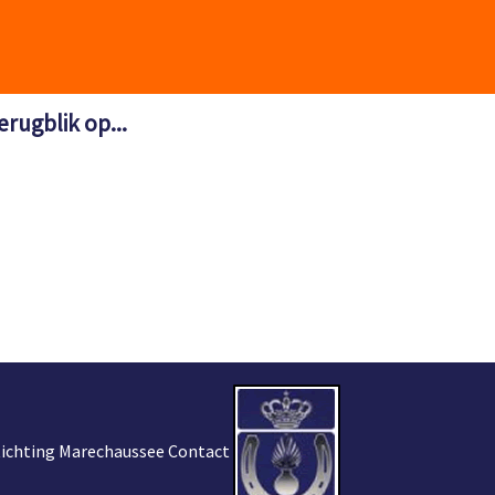
erugblik op...
tichting Marechaussee Contact