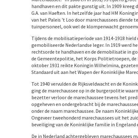
handhaven en dit pakte gunstig uit. In 1909 kreeg 
G.A. van Haeften. In hetzelfde jaar had HM Koning
van het Paleis 't Loo door marechaussees diende 
tuinpersoneel, ook wel de klompenwacht genoem
Tijdens de mobilisatieperiode van 1914-1918 hield 
gemobiliseerde Nederlandse leger. In 1919 werd h
rechtsorde te handhaven en de demobilisatie in go
de Gemeentepolitie, het Korps Politietroepen, de 
oktober 1931 reikte Koningin Wilhelmina, gezeten te
Standaard uit aan het Wapen der Koninklijke Mare
Tot 1940 vervulden de Rijksveldwacht en de Koninkl
ging de marechaussee op in de burgerpolitie waarme
bezetter verloor de marechaussee tevens het pred
opgeheven en ondergebracht bij de marechausssee.
onder de naam marechaussee. De naam Koninklijke 
Ongeveer tweehonderd marechaussees uit het zuide
beveiliging van de Koninklijke familie in Engeland 
De in Nederland achtergebleven marechaussees maa