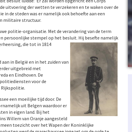
dit besluit luidde: 'Er zal worden opgericht een Corps
e uitvoering der wetten te verzekeren en te waken over de
tie in de steden was er namelijk ook behoefte aan een
 militaire structuur.
we politie-organisatie. Met de verandering van de term
n persoonlijke stempel op het besluit. Hij besefte namelijk
heersing, die tot in 1814
aan in België en in het zuiden van
verder uitgebreid met
reda en Eindhoven. De
politiediensten voor de
Rijkspolitie.
ee een moeilijke tijd door. De
rnamelijk uit Belgen waardoor er
en in eigen land. Bij het
rins Willem van Oranje aangesteld
gemeen toezicht over het Wapen der Koninklijke
e onlusten werd de marechaussee ingezet om de orde te