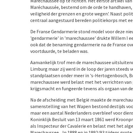
Maréchaussée op te richten. Het eerste artikel van 
Maréchaussée, bestemd om de orde te handhaven, d
veiligheid der grenzen en grote wegen'. Naast poli
centraal aangestuurd bereden politiekorps met een
De Franse Gendarmerie stond model voor deze nieu
'gendarmerie' in 'marechaussee' drukte Willem I ee
ook dat de benaming gendarmerie na de Franse over
voortduurde, te beladen was.
Aanvankelijk trof men de marechaussee uitsluitend 
Limburg maar zij werd in de loop der jaren steeds 
standplaatsen onder meer in 's-Hertogenbosch, B
marechaussee werd belast met het verrichten van 
krijgsmacht en fungeerde tevens als orgaan van de 
Na de afscheiding met België maakte de marechauss
samenstelling van het Wapen bestond destijds voo
maar een aantal Nederlanders overbleef voor dienst
Koninklijk Besluit van 13 maart 1861 werd Kroonp
als Inspecteur der Cavalerie en belast met het al
Marechaussee. In 1888 en in 1892/93 tijdens grot