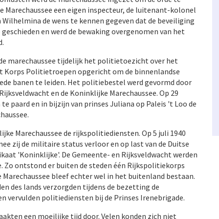
de Marechaussee een eigen inspecteur, de luitenant-kolonel
in Wilhelmina de wens te kennen gegeven dat de beveiliging
te geschieden en werd de bewaking overgenomen van het
d.
de marechaussee tijdelijk het politietoezicht over het
et Korps Politietroepen opgericht om de binnenlandse
ede banen te leiden. Het politiebestel werd gevormd door
Rijksveldwacht en de Koninklijke Marechaussee. Op 29
 paard en in bijzijn van prinses Juliana op Paleis 't Loo de
chaussee.
ijke Marechaussee de rijkspolitiediensten. Op 5 juli 1940
e zij de militaire status verloor en op last van de Duitse
ikaat 'Koninklijke'. De Gemeente- en Rijksveldwacht werden
 Zo ontstond er buiten de steden één Rijkspolitiekorps
Marechaussee bleef echter wel in het buitenland bestaan.
n des lands verzorgden tijdens de bezetting de
en vervulden politiediensten bij de Prinses Irenebrigade.
kten een moeilijke tijd door. Velen konden zich niet