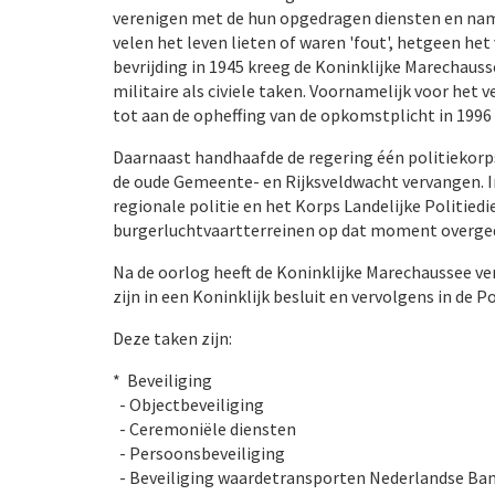
verenigen met de hun opgedragen diensten en namen
velen het leven lieten of waren 'fout', hetgeen he
bevrijding in 1945 kreeg de Koninklijke Marechauss
militaire als civiele taken. Voornamelijk voor het 
tot aan de opheffing van de opkomstplicht in 1996 
Daarnaast handhaafde de regering één politiekorps 
de oude Gemeente- en Rijksveldwacht vervangen. I
regionale politie en het Korps Landelijke Politiedi
burgerluchtvaartterreinen op dat moment overged
Na de oorlog heeft de Koninklijke Marechaussee ve
zijn in een Koninklijk besluit en vervolgens in de
Deze taken zijn:
* Beveiliging
- Objectbeveiliging
- Ceremoniële diensten
- Persoonsbeveiliging
- Beveiliging waardetransporten Nederlandse Ba