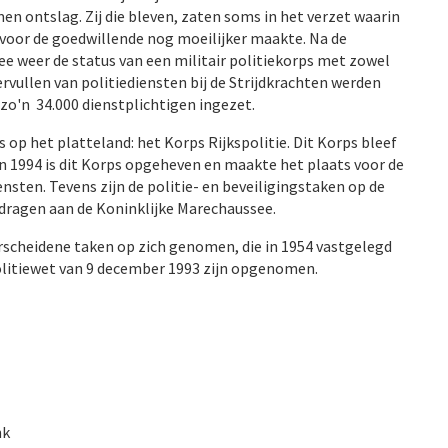
 ontslag. Zij die bleven, zaten soms in het verzet waarin
t voor de goedwillende nog moeilijker maakte. Na de
ee weer de status van een militair politiekorps met zowel
vervullen van politiediensten bij de Strijdkrachten werden
zo'n 34.000 dienstplichtigen ingezet.
op het platteland: het Korps Rijkspolitie. Dit Korps bleef
n 1994 is dit Korps opgeheven en maakte het plaats voor de
ensten. Tevens zijn de politie- en beveiligingstaken op de
ragen aan de Koninklijke Marechaussee.
rscheidene taken op zich genomen, die in 1954 vastgelegd
 Politiewet van 9 december 1993 zijn opgenomen.
nk