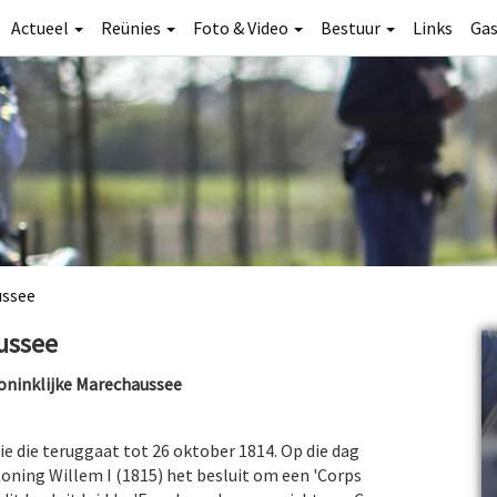
Actueel
Reünies
Foto & Video
Bestuur
Links
Ga
ussee
ussee
oninklijke Marechaussee
e die teruggaat tot 26 oktober 1814. Op die dag
Koning Willem I (1815) het besluit om een 'Corps