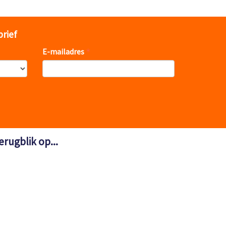
brief
E-mailadres
erugblik op...