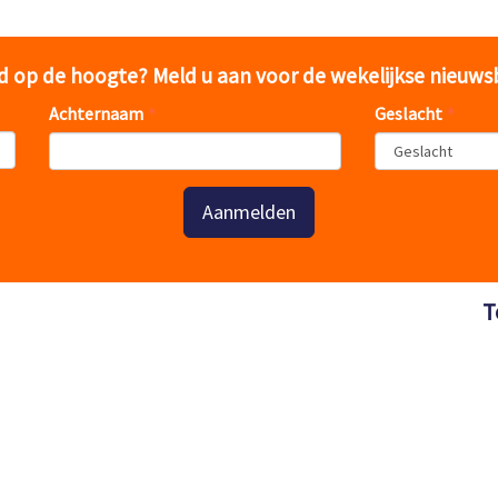
jd op de hoogte? Meld u aan voor de wekelijkse nieuws
Achternaam
Geslacht
Aanmelden
T