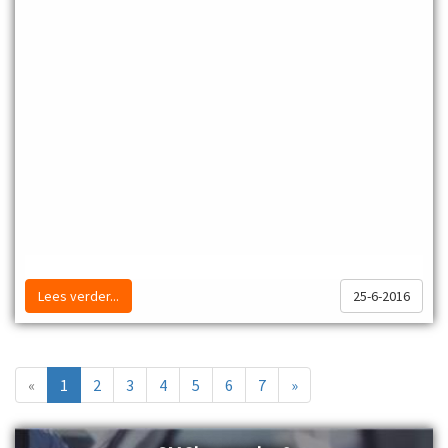
Lees verder...
25-6-2016
«
1
2
3
4
5
6
7
»