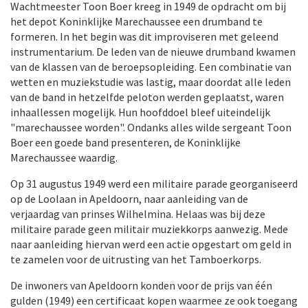
Wachtmeester Toon Boer kreeg in 1949 de opdracht om bij
het depot Koninklijke Marechaussee een drumband te
formeren. In het begin was dit improviseren met geleend
instrumentarium. De leden van de nieuwe drumband kwamen
van de klassen van de beroepsopleiding. Een combinatie van
wetten en muziekstudie was lastig, maar doordat alle leden
van de band in hetzelfde peloton werden geplaatst, waren
inhaallessen mogelijk. Hun hoofddoel bleef uiteindelijk
"marechaussee worden". Ondanks alles wilde sergeant Toon
Boer een goede band presenteren, de Koninklijke
Marechaussee waardig.
Op 31 augustus 1949 werd een militaire parade georganiseerd
op de Loolaan in Apeldoorn, naar aanleiding van de
verjaardag van prinses Wilhelmina. Helaas was bij deze
militaire parade geen militair muziekkorps aanwezig. Mede
naar aanleiding hiervan werd een actie opgestart om geld in
te zamelen voor de uitrusting van het Tamboerkorps.
De inwoners van Apeldoorn konden voor de prijs van één
gulden (1949) een certificaat kopen waarmee ze ook toegang