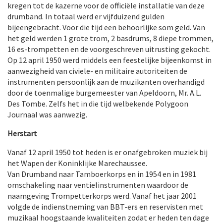
kregen tot de kazerne voor de officiële installatie van deze
drumband. In totaal werd er vijfduizend gulden
bijeengebracht. Voor die tijd een behoorlijke som geld. Van
het geld werden 1 grote trom, 2 basdrums, 8 diepe trommen,
16 es-trompetten en de voorgeschreven uitrusting gekocht.
Op 12 april 1950 werd middels een feestelijke bijeenkomst in
aanwezigheid van civiele- en militaire autoriteiten de
instrumenten persoonlijk aan de muzikanten overhandigd
door de toenmalige burgemeester van Apeldoorn, Mr. A.L.
Des Tombe. Zelfs het in die tijd welbekende Polygoon
Journaal was aanwezig.
Herstart
Vanaf 12 april 1950 tot heden is er onafgebroken muziek bij
het Wapen der Koninklijke Marechaussee.
Van Drumband naar Tamboerkorps en in 1954 en in 1981
omschakeling naar ventielinstrumenten waardoor de
naamgeving Trompetterkorps werd. Vanaf het jaar 2001
volgde de indienstneming van BBT-ers en reservisten met
muzikaal hoogstaande kwaliteiten zodat er heden ten dage