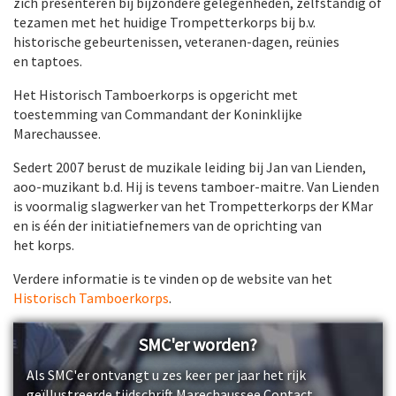
zich presenteren bij bijzondere gelegenheden, zelfstandig of
tezamen met het huidige Trompetterkorps bij b.v.
historische gebeurtenissen, veteranen-dagen, reünies
en taptoes.
Het Historisch Tamboerkorps is opgericht met
toestemming van Commandant der Koninklijke
Marechaussee.
Sedert 2007 berust de muzikale leiding bij Jan van Lienden,
aoo-muzikant b.d. Hij is tevens tamboer-maitre. Van Lienden
is voormalig slagwerker van het Trompetterkorps der KMar
en is één der initiatiefnemers van de oprichting van
het korps.
Verdere informatie is te vinden op de website van het
Historisch Tamboerkorps
.
SMC'er worden?
Als SMC'er ontvangt u zes keer per jaar het rijk
geïllustreerde tijdschrift Marechaussee Contact.