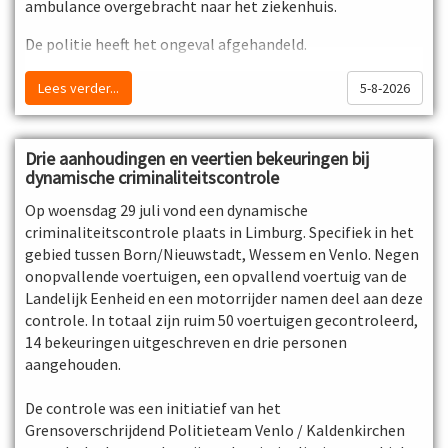
multinationale samenwerkingsverbanden met
ambulance overgebracht naar het ziekenhuis.
politiekorpsen met een militaire status uit diverse andere
De politie heeft het ongeval afgehandeld.
landen,
Lees verder...
5-8-2026
Bron: Omroep Leeuwarden
Bron: Koninklijke Marechaussee
Drie aanhoudingen en veertien bekeuringen bij
dynamische criminaliteitscontrole
Op woensdag 29 juli vond een dynamische
criminaliteitscontrole plaats in Limburg. Specifiek in het
gebied tussen Born/Nieuwstadt, Wessem en Venlo. Negen
onopvallende voertuigen, een opvallend voertuig van de
Landelijk Eenheid en een motorrijder namen deel aan deze
controle. In totaal zijn ruim 50 voertuigen gecontroleerd,
14 bekeuringen uitgeschreven en drie personen
aangehouden.
De controle was een initiatief van het
Grensoverschrijdend Politieteam Venlo / Kaldenkirchen