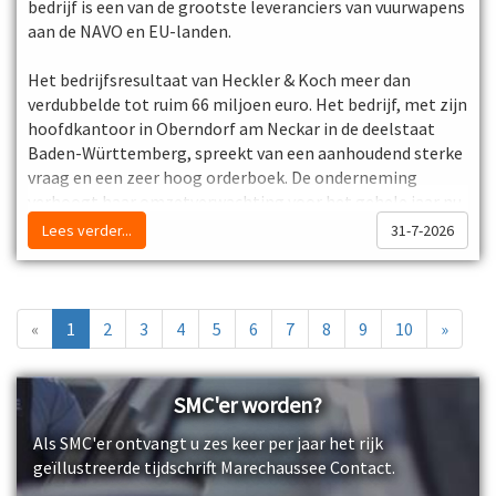
Bron: John Heus
bedrijf is een van de grootste leveranciers van vuurwapens
aan de NAVO en EU-landen.
Het bedrijfsresultaat van Heckler & Koch meer dan
verdubbelde tot ruim 66 miljoen euro. Het bedrijf, met zijn
hoofdkantoor in Oberndorf am Neckar in de deelstaat
Baden-Württemberg, spreekt van een aanhoudend sterke
vraag en een zeer hoog orderboek. De onderneming
verhoogt haar omzetverwachting voor het gehele jaar nu
aanzienlijk. Het bedrijf levert ook wapens aan de civiele
Lees verder...
31-7-2026
markt.
Ook het ministerie van Defensie is een klant, want
speciale eenheden van het Nederlandse leger maken
«
1
2
3
4
5
6
7
8
9
10
»
gebruik van het aanvalswapen HK416A5 van de firma. De
Koninklijke Marechaussee heeft ook wapens van Heckler &
Koch.
SMC'er worden?
Als SMC'er ontvangt u zes keer per jaar het rijk
geïllustreerde tijdschrift Marechaussee Contact.
Bron: Welingelichte Kringen