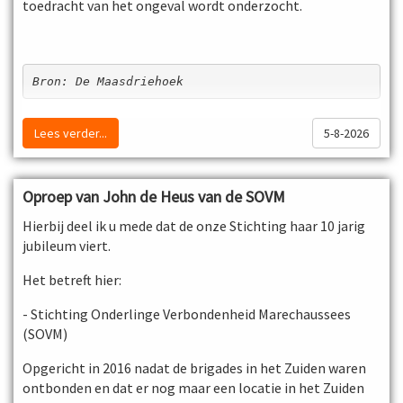
De bekeuringen zijn uitgeschreven voor het rijden zonder
toedracht van het ongeval wordt onderzocht.
rijbewijs, het bezit van pepperspray, het niet kunnen
tonen van een rij- of kentekenbewijs en het rijden door
rood licht.
Bron: De Maasdriehoek
Grensoverschrijdende Politieteams (GPT's)
De Nationale Politie, de Duitse Bundespolizei en
Landespolizei Nordrhein-Westfalen en de Koninklijke
Lees verder...
5-8-2026
Marechaussee (KMar) werken in het grensgebied samen in
Grensoverschrijdende Politieteams (GPT's). Een
succesvolle werkwijze, die al sinds 2008 bestaat. De teams
Oproep van John de Heus van de SOVM
surveilleren dagelijks aan beide kanten van de grens.
Hierbij deel ik u mede dat de onze Stichting haar 10 jarig
Omdat altijd een Nederlandse én een Duitse collega
jubileum viert.
samen op pad zijn, kunnen zij in beide landen direct
optreden. Dat zorgt voor snelle informatie-uitwisseling
Het betreft hier:
én voorkomt dat criminelen gebruikmaken van
verschillen tussen landen.
- Stichting Onderlinge Verbondenheid Marechaussees
(SOVM)
Opgericht in 2016 nadat de brigades in het Zuiden waren
ontbonden en dat er nog maar een locatie in het Zuiden
Bron: Politie