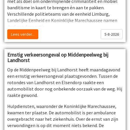
met als doel om ondermijnende criminaliteit en mobiel
banditisme in kaart te brengen én aan te pakken.
Verschillende politieteams van de eenheid Limburg,
Landelijke Eenheid en Koninklijke Marechaussee namen
deel aan deze actie.
Lees verder...
5-8-2026
Drie aanhoudingen, veertien bekeuringen
Een voertuig met gestolen kentekenplaten is in Venlo
gezien door de collega’s. Later werd dit voertuig in
Ernstig verkeersongeval op Middenpeelweg bij
Gronsveld gecontroleerd. De kentekenplaten waren
Landhorst
gestolen en het bleek te gaan om een Belgisch
spookvoertuig. De twee Roemeense inzittenden werden
Op de Middenpeelweg bij Landhorst heeft maandagavond
aangehouden. De auto en kentekenplaten werden in
een ernstig verkeersongeval plaatsgevonden. Tussen de
beslag genomen.
rotondes van Landhorst en Elsendorp raakte een
automobilist door nog onbekende oorzaak van de weg. Hij
Op de A67 werd een voertuig geselecteerd en
raakte gewond.
meegenomen naar de KMar-brigade in Venlo voor een
controle. Het voertuig bleek een Frans spookvoertuig te
Hulpdiensten, waaronder de Koninklijke Marechaussee,
betreffen. De bestuurder werd aangehouden en bleek een
kwamen ter plaatse. De automobilist is per ambulance
bekende, grote autodief in Europa te zijn.
overgebracht naar het ziekenhuis. Over de ernst van zijn
verwondingen is op dit moment niets bekend. De