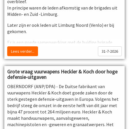
overbleef.
In principe waren de leden afkomstig van de brigades uit
Midden- en Zuid -Limburg.
Later zijn er ook leden uit Limburg Noord (Venlo) er bij
gekomen.
Er is een goede samenwerking met de huidige brigade
Limburg en met name de BC en BA zijn voor ons vaste
Lees verder...
31-7-2026
aanspreek punten.
- De reünie wordt gehouden op de brigade Limburg.
Grote vraag vuurwapens Heckler & Koch door hoge
defensie-uitgaven
Datum: zaterdag 5 september 2026
OBERNDORF (ANP/DPA) - De Duitse fabrikant van
Adres: Vliegveldweg 52, 6199 AD Maastricht Airport.
vuurwapens Heckler & Koch doet goede zaken door de
Opgave kan tot en met 01-08-2026 bij:
sterk gestegen defensie-uitgaven in Europa. Volgens het
jheus1958@gmail.com
bedrijf steeg de omzet in de eerste helft van dit jaar met
bijna 47 procent tot 264 miljoen euro. Heckler & Koch
maakt handvuurwapens, aanvalsgeweren,
machinepistolen en -geweren en granaatwerpers. Het