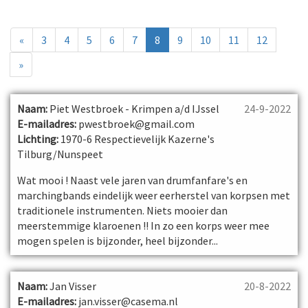
«
3
4
5
6
7
8
9
10
11
12
»
Naam:
Piet Westbroek - Krimpen a/d IJssel
24-9-2022
E-mailadres:
pwestbroek@gmail.com
Lichting:
1970-6 Respectievelijk Kazerne's
Tilburg/Nunspeet
Wat mooi ! Naast vele jaren van drumfanfare's en
marchingbands eindelijk weer eerherstel van korpsen met
traditionele instrumenten. Niets mooier dan
meerstemmige klaroenen !! In zo een korps weer mee
mogen spelen is bijzonder, heel bijzonder...
Naam:
Jan Visser
20-8-2022
E-mailadres:
jan.visser@casema.nl