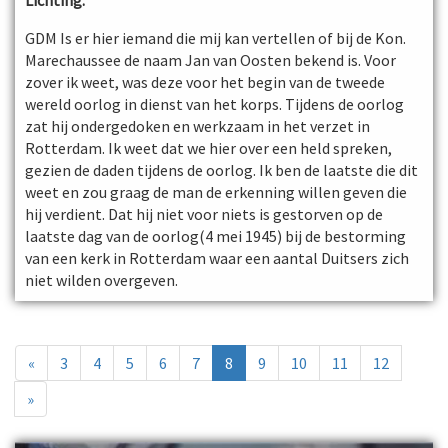
Lichting:
GDM Is er hier iemand die mij kan vertellen of bij de Kon.
Marechaussee de naam Jan van Oosten bekend is. Voor
zover ik weet, was deze voor het begin van de tweede
wereld oorlog in dienst van het korps. Tijdens de oorlog
zat hij ondergedoken en werkzaam in het verzet in
Rotterdam. Ik weet dat we hier over een held spreken,
gezien de daden tijdens de oorlog. Ik ben de laatste die dit
weet en zou graag de man de erkenning willen geven die
hij verdient. Dat hij niet voor niets is gestorven op de
laatste dag van de oorlog(4 mei 1945) bij de bestorming
van een kerk in Rotterdam waar een aantal Duitsers zich
niet wilden overgeven.
«
3
4
5
6
7
8
9
10
11
12
»