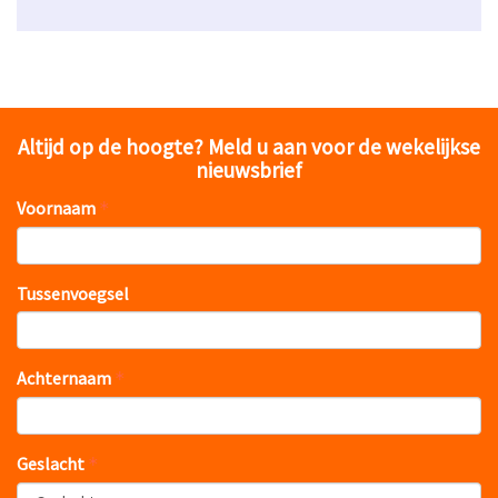
Altijd op de hoogte? Meld u aan voor de wekelijkse
nieuwsbrief
Voornaam
Tussenvoegsel
Achternaam
Geslacht