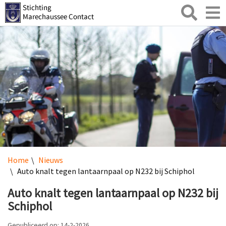
Zoeken
Toggl
naviga
Home
Nieuws
Auto knalt tegen lantaarnpaal op N232 bij Schiphol
Auto knalt tegen lantaarnpaal op N232 bij
Schiphol
Gepubliceerd op: 14-2-2026