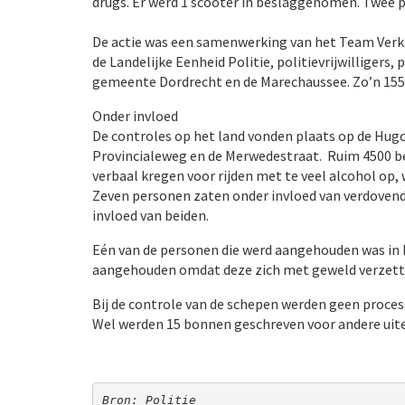
drugs. Er werd 1 scooter in beslaggenomen. Twee 
De actie was een samenwerking van het Team Verkee
de Landelijke Eenheid Politie, politievrijwilligers
gemeente Dordrecht en de Marechaussee. Zo’n 15
Onder invloed
De controles op het land vonden plaats op de Hugo
Provincialeweg en de Merwedestraat. Ruim 4500 be
verbaal kregen voor rijden met te veel alcohol op,
Zeven personen zaten onder invloed van verdovend
invloed van beiden.
Eén van de personen die werd aangehouden was in he
aangehouden omdat deze zich met geweld verzett
Bij de controle van de schepen werden geen proces
Wel werden 15 bonnen geschreven voor andere uit
Bron: Politie