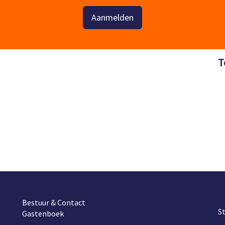
Aanmelden
T
Bestuur & Contact
S
Gastenboek