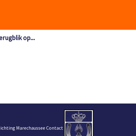
erugblik op...
tichting Marechaussee Contact