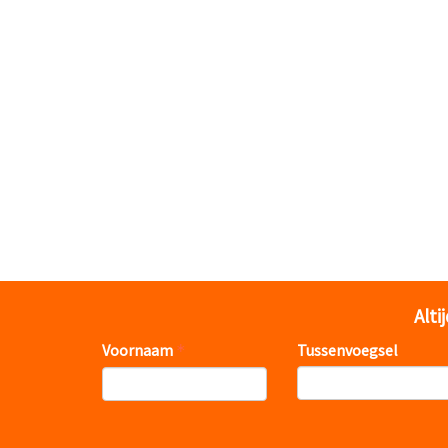
Alti
Voornaam
Tussenvoegsel