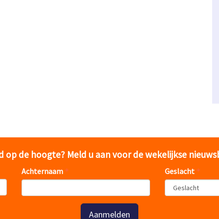
jd op de hoogte? Meld u aan voor de wekelijkse nieuws
Achternaam
Geslacht
Aanmelden