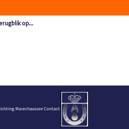
erugblik op...
tichting Marechaussee Contact