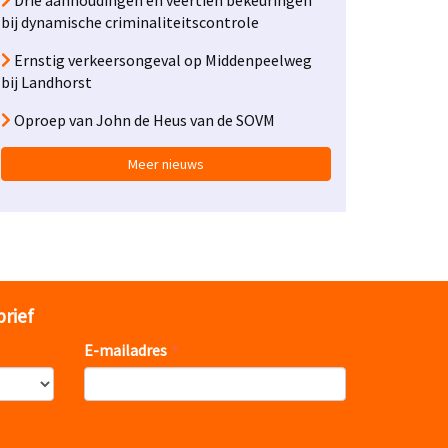
Drie aanhoudingen en veertien bekeuringen
bij dynamische criminaliteitscontrole
Ernstig verkeersongeval op Middenpeelweg
bij Landhorst
Oproep van John de Heus van de SOVM
Meer nieuws
brief
E-mailadres