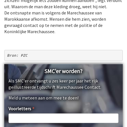
zichzelf mogelijk iets zouden kunnen aandoen”, legt Verbunt
uit. Waarom de man deze kleding droeg, weet hij niet.
De ontsnapte man is volgens de Marechaussee van
Marokkaanse afkomst. Mensen die hem zien, worden
gevraagd contact op te nemen met de politie of de
Koninklijke Marechaussee.
Bron: PZC
SMC'er worden?
Als SMC'er ontvangt u zes keer per jaar het rijk
geïllustreerde tijdschrift Marechaussee Contact.
Meld u meteen aan om mee te doen!
Voorletters